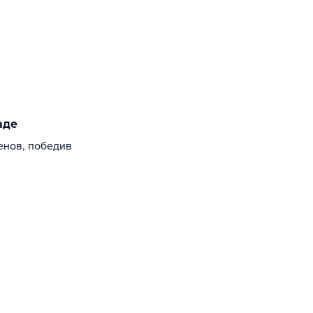
аде
енов, победив