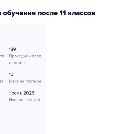
 обучения после 11 классов
189
лл
Проходной балл
платное
10
ет
Мест на платное
1 сент. 2026
я
Начало занятий