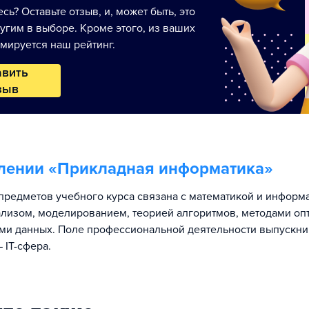
сь? Оставьте отзыв, и, может быть, это
угим в выборе. Кроме этого, из ваших
мируется наш рейтинг.
авить
зыв
лении «
Прикладная информатика
»
предметов учебного курса связана с математикой и информ
лизом, моделированием, теорией алгоритмов, методами оп
ами данных. Поле профессиональной деятельности выпускн
 IT-сфера.