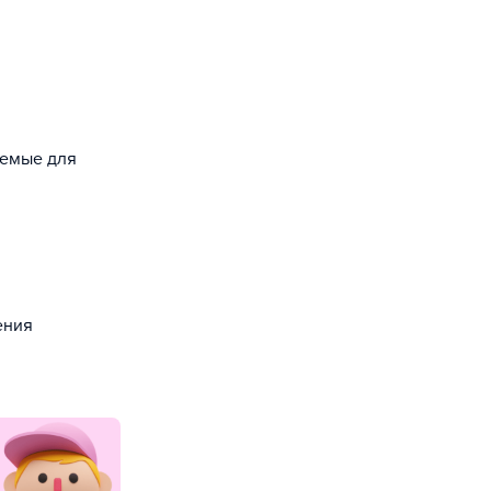
уемые для
ения