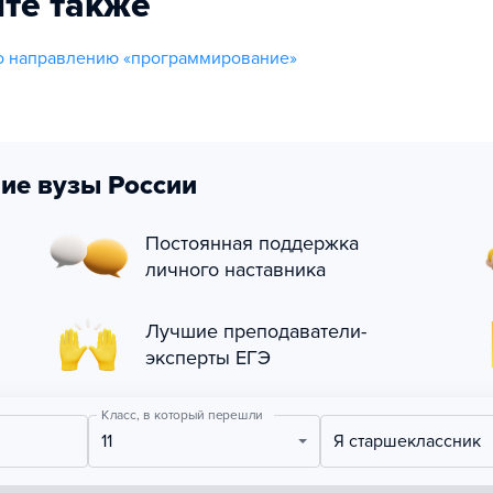
те также
о направлению «программирование»
ие вузы России
Постоянная поддержка
личного наставника
Лучшие преподаватели-
эксперты ЕГЭ
Класс, в который перешли
11
Я старшеклассник