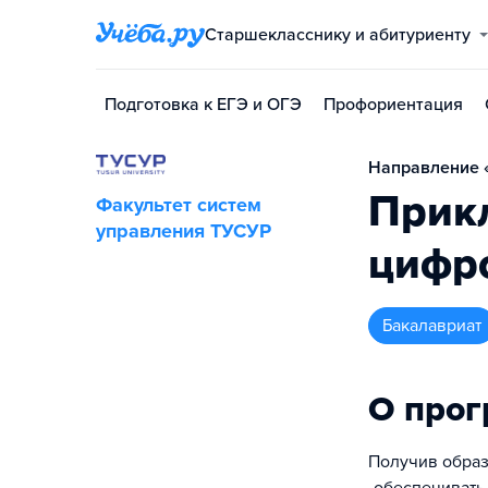
Старшекласснику и абитуриенту
Подготовка к ЕГЭ и ОГЭ
Профориентация
Направление «
Прик
Факультет систем
управления ТУСУР
цифр
бакалавриат
О про
Получив образ