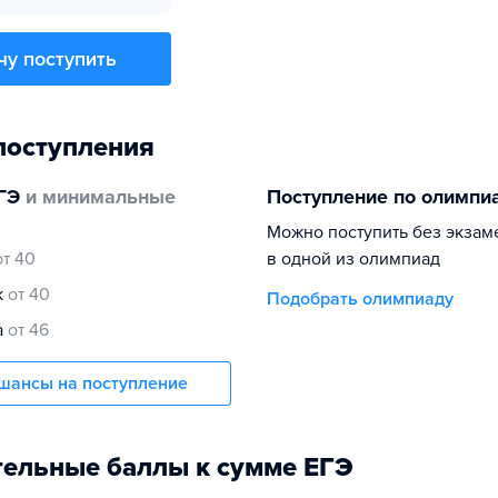
чу поступить
поступления
ГЭ
и минимальные
Поступление по олимпи
Можно поступить без экзам
от 40
в одной из олимпиад
к
от 40
Подобрать олимпиаду
а
от 46
шансы на поступление
ельные баллы к сумме ЕГЭ