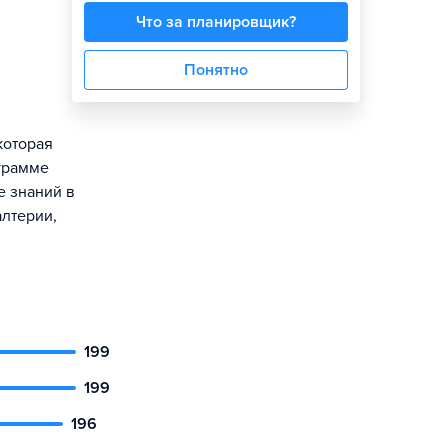
Что за планировщик?
Понятно
которая
грамме
е знаний в
алтерии,
199
199
196