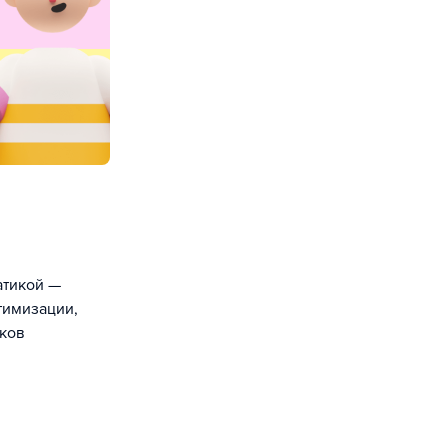
атикой —
тимизации,
иков