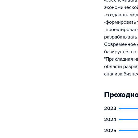
-обеспечивать
экономической
-создавать мо
-формировать 
-проектироват
разрабатывать
Современное о
базируется на
"Прикладная и
области разра
анализа бизне
Проходно
2023
2024
2025