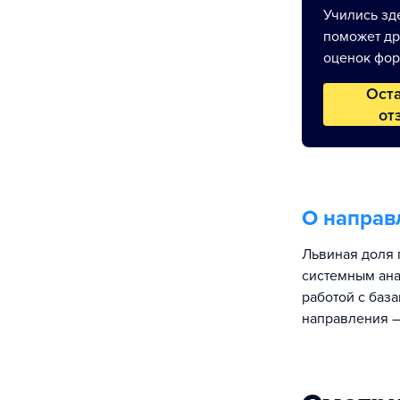
Учились зде
поможет др
оценок фор
Ост
от
О направ
Львиная доля 
системным ана
работой с баз
направления —