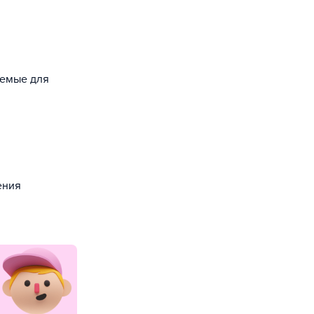
уемые для
ения