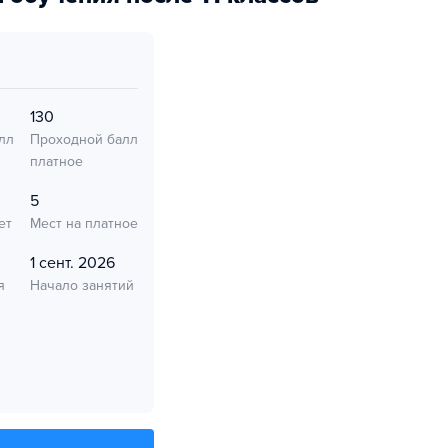
130
лл
Проходной балл
платное
5
ет
Мест на платное
1 сент. 2026
я
Начало занятий