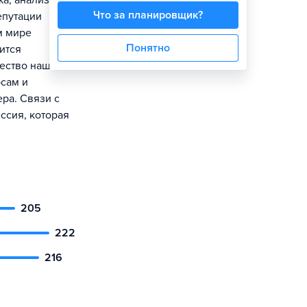
а, анализ
Что за планировщик?
епутации
м мире
Понятно
ится
ество нашей
сам и
ра. Связи с
ссия, которая
205
222
216