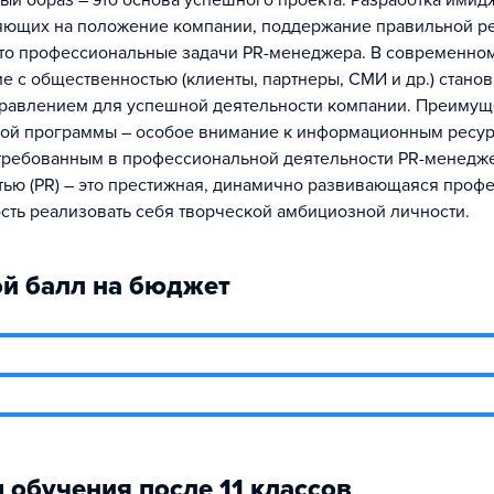
й образ – это основа успешного проекта. Разработка имидж
яющих на положение компании, поддержание правильной р
это профессиональные задачи PR-менеджера. В современно
е с общественностью (клиенты, партнеры, СМИ и др.) станов
равлением для успешной деятельности компании. Преимущ
ой программы – особое внимание к информационным ресур
требованным в профессиональной деятельности PR-менедже
ью (PR) – это престижная, динамично развивающаяся профе
сть реализовать себя творческой амбициозной личности.
й балл на бюджет
 обучения после 11 классов