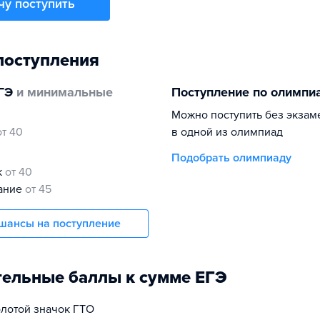
чу поступить
поступления
ГЭ
и минимальные
Поступление по олимпи
Можно поступить без экзам
от 40
в одной из олимпиад
Подобрать олимпиаду
к
от 40
нание
от 45
шансы на поступление
ельные баллы к сумме ЕГЭ
олотой значок ГТО