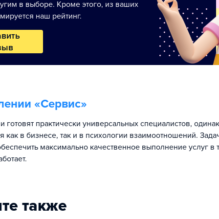
угим в выборе. Кроме этого, из ваших
мируется наш рейтинг.
авить
зыв
лении «
Сервис
»
и готовят практически универсальных специалистов, одина
 как в бизнесе, так и в психологии взаимоотношений. Зада
обеспечить максимально качественное выполнение услуг в 
аботает.
те также