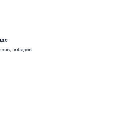
аде
енов, победив