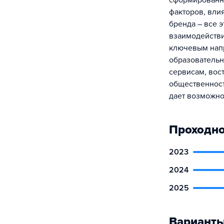
сформированны
факторов, вли
бренда – все 
взаимодействи
ключевым нап
образовательн
сервисам, вос
общественност
дает возможно
Проходно
2023
2024
2025
Варианты