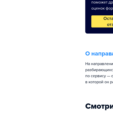
поможет др
оценок фор
Ост
от
О направ
На направлени
разбирающихся
по сервису — 
в которой он р
Смотри