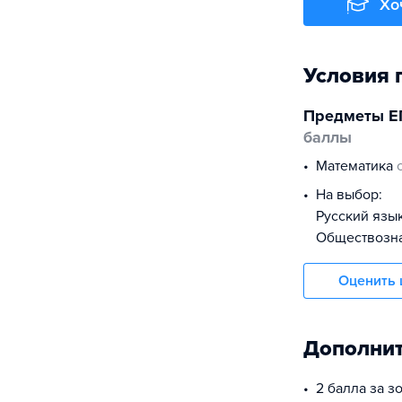
Хо
Условия 
Предметы Е
баллы
математика
На выбор:
русский язы
обществоз
Оценить 
Дополнит
2 балла за з