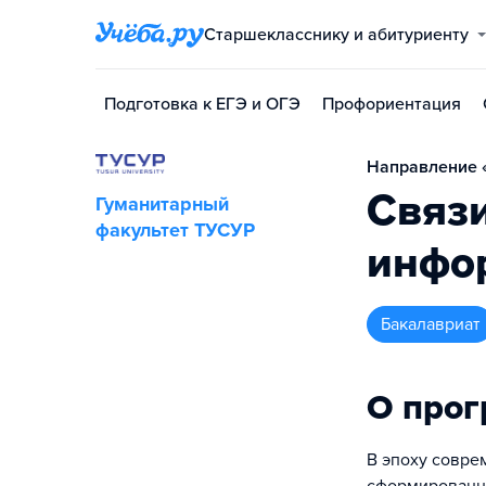
Старшекласснику и абитуриенту
Подготовка к ЕГЭ и ОГЭ
Профориентация
Направление «
Связи
Гуманитарный
факультет ТУСУР
инфо
бакалавриат
О про
В эпоху совре