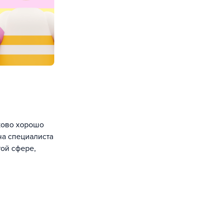
ково хорошо
ча специалиста
той сфере,