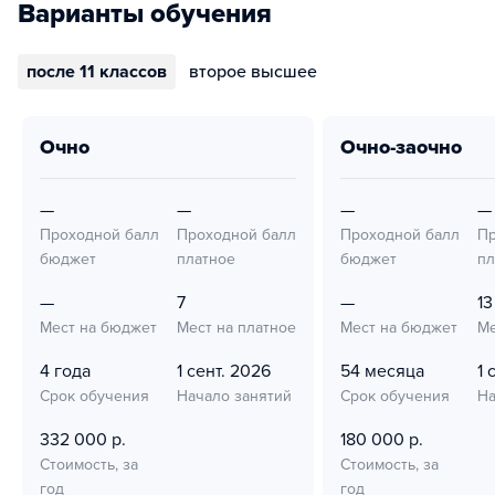
Варианты обучения
после 11 классов
второе высшее
очно
очно-заочно
—
—
—
—
Проходной балл
Проходной балл
Проходной балл
Пр
бюджет
платное
бюджет
пл
—
7
—
13
Мест на бюджет
Мест на платное
Мест на бюджет
Ме
4 года
1 сент. 2026
54 месяца
1 
Срок обучения
Начало занятий
Срок обучения
На
332 000 р.
180 000 р.
Стоимость, за
Стоимость, за
год
год