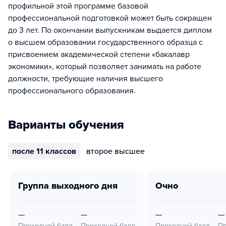
профильной этой программе базовой
профессиональной подготовкой может быть сокращен
до 3 лет. По окончании выпускникам выдается диплом
о высшем образовании государственного образца с
присвоением академической степени «бакалавр
экономики», который позволяет занимать на работе
должности, требующие наличия высшего
профессионального образования.
Варианты обучения
после 11 классов
второе высшее
группа выходного дня
очно
—
—
—
—
Проходной балл
Проходной балл
Проходной балл
Пр