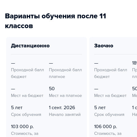
Варианты обучения после 11
классов
дистанционно
заочно
—
—
—
18
Проходной балл
Проходной балл
Проходной балл
Пр
бюджет
платное
бюджет
пл
—
50
—
5
Мест на бюджет
Мест на платное
Мест на бюджет
Ме
5 лет
1 сент. 2026
5 лет
1 
Срок обучения
Начало занятий
Срок обучения
На
103 000 р.
106 000 р.
Стоимость, за
Стоимость, за