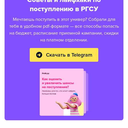
поступлению в РГСУ
Мечтаешь поступить в этот универ? Собрали для
тебя в удобном pdf-формате — все способы попасть
на бюджет, расписание приемной кампании, скидки
на платном отделении.
Скачать в Telegram