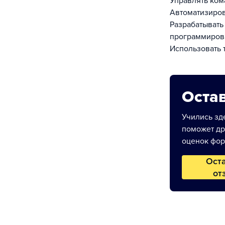
Управлять ком
Автоматизиров
Разрабатыват
программиров
Использовать 
Остав
Учились зде
поможет др
оценок фор
Ост
от