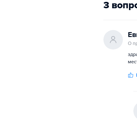
3 вопр
Ев
О п
здр
мес