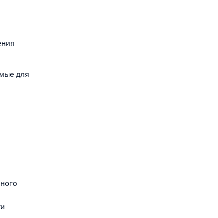
ения
емые для
нного
ти