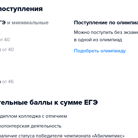
поступления
ГЭ
и минимальные
Поступление по олимпи
Можно поступить без экзам
от 40
в одной из олимпиад
к
от 40
Подобрать олимпиаду
а
от 46
ельные баллы к сумме ЕГЭ
а диплом колледжа с отличием
волонтерская деятельность
 наличие статуса победителя чемпионата «Абилимпикс»