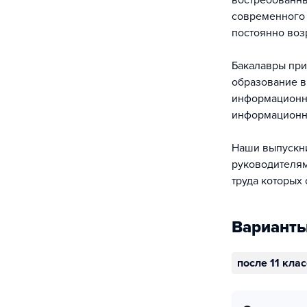
востребованн
современного 
постоянно воз
Бакалавры при
образование в
информационны
информационно
Наши выпускни
руководителям
труда которых
Варианты
после 11 кла