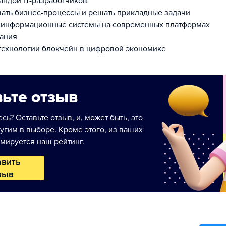
андой IT-разработчиков
ать бизнес-процессы и решать прикладные задачи
ь информационные системы на современных платформах
ания
технологии блокчейн в цифровой экономике
ьте отзыв
сь? Оставьте отзыв, и, может быть, это
угим в выборе. Кроме этого, из ваших
мируется наш рейтинг.
авить
зыв