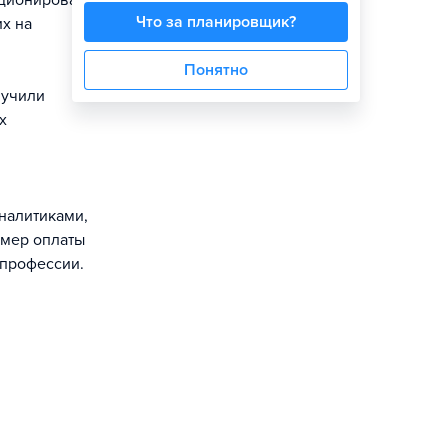
кционирование
Что за планировщик?
х на
Понятно
лучили
х
налитиками,
змер оплаты
 профессии.