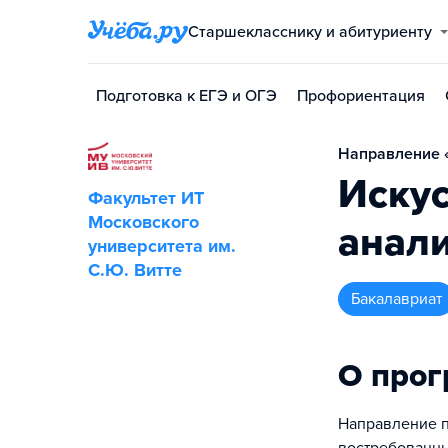
Старшекласснику и абитуриенту
Подготовка к ЕГЭ и ОГЭ
Профориентация
Направление «
Искус
Факультет ИТ
Московского
анал
университета им.
С.Ю. Витте
бакалавриат
О про
Направление п