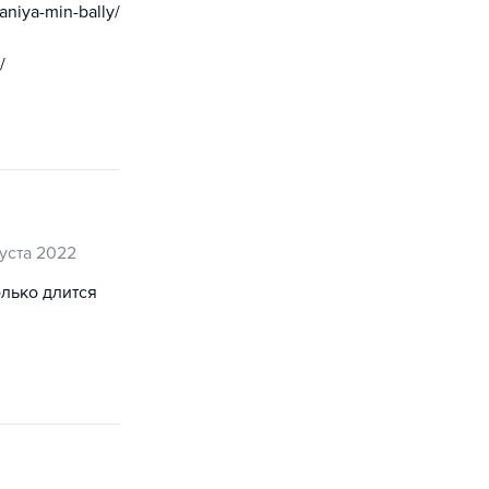
aniya-min-bally/
/
густа 2022
лько длится