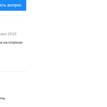
ать вопрос
варя 2023
и на платное
ень