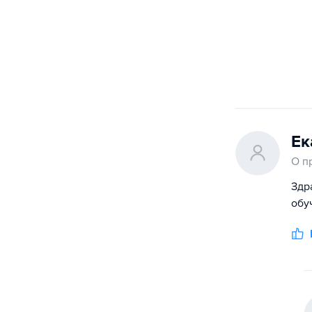
Ек
О п
Здр
обу