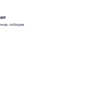
аде
енов, победив