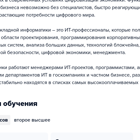
ых в современных условиях цифровизации экономики. Фун
бизнеса невозможно без специалистов, быстро реагирующи
растающие потребности цифрового мира.
кладной информатики – это ИТ-профессионалы, которые по
 области проектирования, программирования корпоративны
х систем, анализа больших данных, технологий блокчейна,
й безопасности, цифровой экономики, менеджмента.
ки работают менеджерами ИТ-проектов, программистами, а
и департаментов ИТ в госкомпаниях и частном бизнесе, ра
 стабильно находятся в списках самых высокооплачиваемых
 обучения
ссов
второе высшее