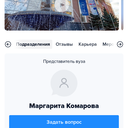
аммы
Подразделения
Отзывы
Карьера
Мероприят
Представитель вуза
Маргарита Комарова
Задать вопрос