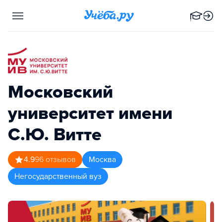
Московский
университет имени
С.Ю. Витте
4.9
96
отзывов
Москва
Негосударственный вуз